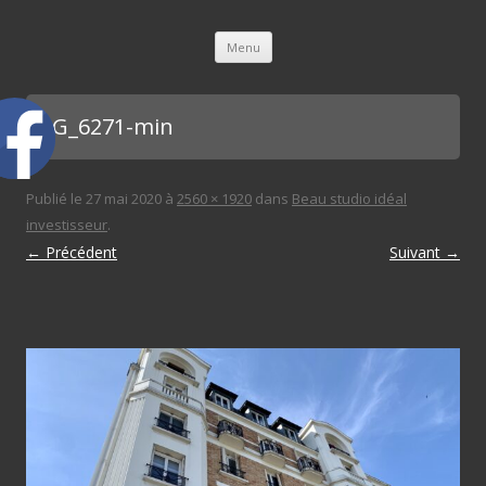
L'immobilière des 3 gares
Aller au contenu principal
Menu
IMG_6271-min
Publié le
27 mai 2020
à
2560 × 1920
dans
Beau studio idéal
investisseur
.
← Précédent
Suivant →