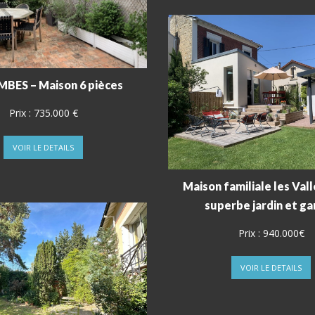
BES – Maison 6 pièces
Prix :
735.000 €
VOIR LE DETAILS
Maison familiale les Val
superbe jardin et g
Prix :
940.000€
VOIR LE DETAILS