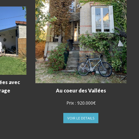
lées avec
arage
Au coeur des Vallées
Prix :
920.000€
VOIR LE DETAILS