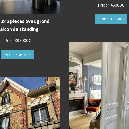
Prix :
146000€
VOIR LE DETAILS
ux 2 pièces avec grand
alcon de standing
Prix :
308000€
VOIR LE DETAILS