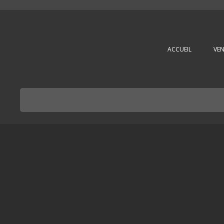
L'immobilière des 3 gares
ACCUEIL
VEN