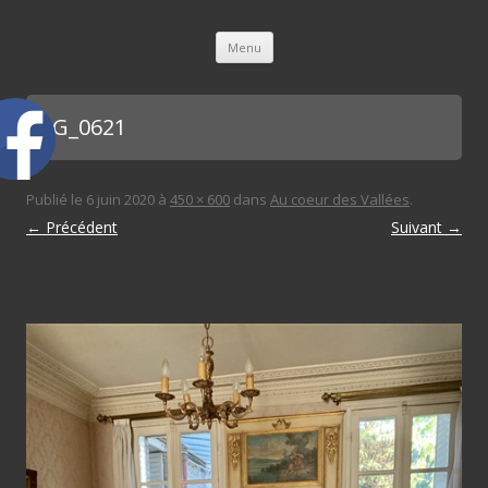
L'immobilière des 3 gares
Aller au contenu principal
Menu
IMG_0621
Publié le
6 juin 2020
à
450 × 600
dans
Au coeur des Vallées
.
← Précédent
Suivant →