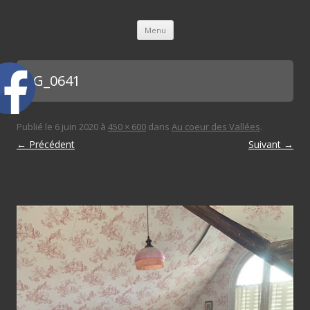
L'immobilière des 3 gares
Aller au contenu principal
Menu
IMG_0641
Publié le
6 juin 2020
à
450 × 600
dans
Au coeur des Vallées
.
← Précédent
Suivant →