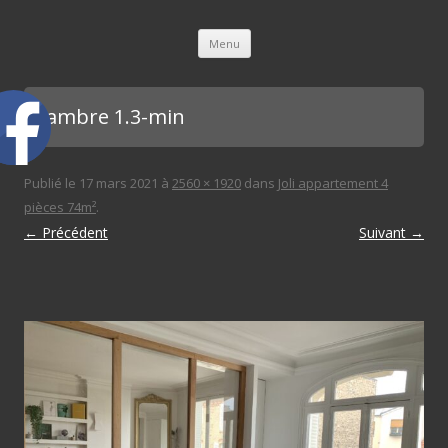
L'immobilière des 3 gares
Aller au contenu principal
Menu
chambre 1.3-min
Publié le
17 mars 2021
à
2560 × 1920
dans
Joli appartement 4
pièces 74m²
.
← Précédent
Suivant →