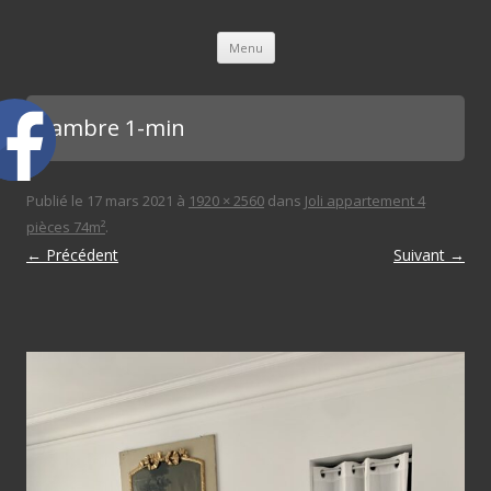
L'immobilière des 3 gares
Aller au contenu principal
Menu
chambre 1-min
Publié le
17 mars 2021
à
1920 × 2560
dans
Joli appartement 4
pièces 74m²
.
← Précédent
Suivant →