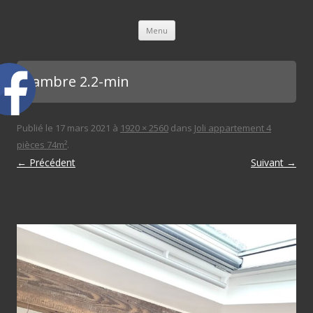
L'immobilière des 3 gares
Aller au contenu principal
Menu
chambre 2.2-min
Publié le
17 mars 2021
à
1920 × 2560
dans
Joli appartement 4
pièces 74m²
.
← Précédent
Suivant →