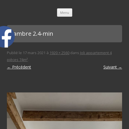
L'immobilière des 3 gares
Aller au contenu principal
Menu
chambre 2.4-min
Publié le
17 mars 2021
à
1920 × 2560
dans
Joli appartement 4
pièces 74m²
.
← Précédent
Suivant →