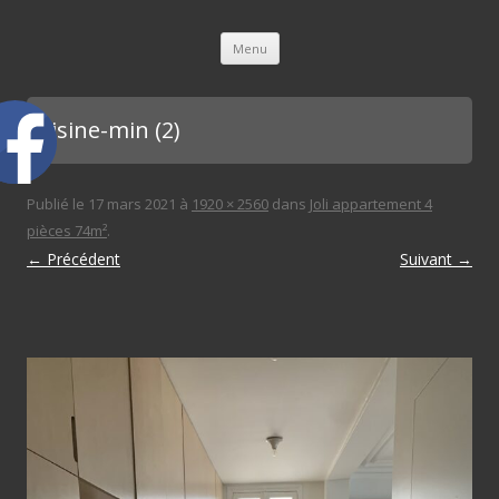
L'immobilière des 3 gares
Aller au contenu principal
Menu
cuisine-min (2)
Publié le
17 mars 2021
à
1920 × 2560
dans
Joli appartement 4
pièces 74m²
.
← Précédent
Suivant →