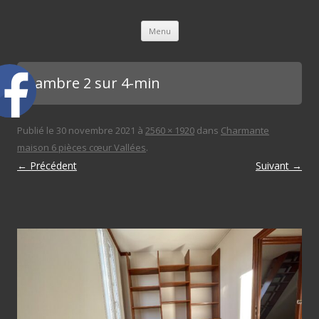
L'immobilière des 3 gares
Aller au contenu principal
Menu
Chambre 2 sur 4-min
Publié le
30 novembre 2021
à
2560 × 1920
dans
Charmante
maison 6 pièces cœur Vallées
.
← Précédent
Suivant →