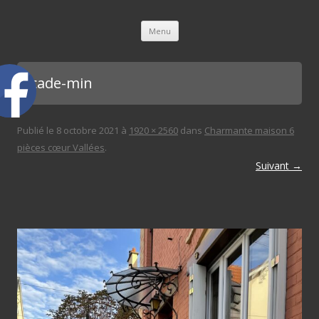
L'immobilière des 3 gares
Aller au contenu principal
Menu
facade-min
Publié le
8 octobre 2021
à
1920 × 2560
dans
Charmante maison 6
pièces cœur Vallées
.
Suivant →