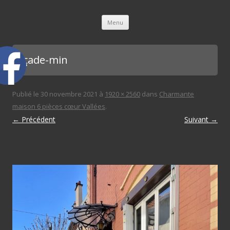
L'immobilière des 3 gares
Aller au contenu principal
Menu
Façade-min
Publié le
30 novembre 2021
à
1920 × 2560
dans
Charmante
maison 6 pièces cœur Vallées
.
← Précédent
Suivant →