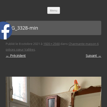
L'immobilière des 3 gares
Aller au contenu principal
Menu
IMG_3328-min
Publié le
8 octobre 2021
à
1920 × 2560
dans
Charmante maison 6
pièces cœur Vallées
.
← Précédent
Suivant →