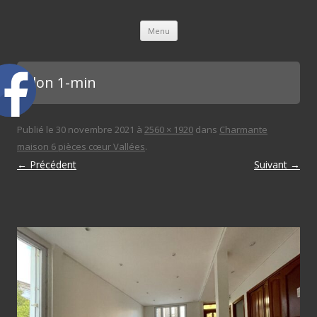
L'immobilière des 3 gares
Aller au contenu principal
Menu
Salon 1-min
Publié le
30 novembre 2021
à
2560 × 1920
dans
Charmante
maison 6 pièces cœur Vallées
.
← Précédent
Suivant →