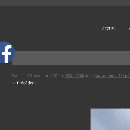
L'immobilière des 3 gares
ACCUEIL
Publié le
30 novembre 2021
à
1920 × 2560
dans
Appartement 3/4 pi
← Précédent