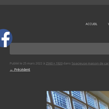
L'immobilière des 3 gares
ACCUEIL
Publié le
25 mars 2022
à
2560 × 1920
dans
Spacieuse maison de car
← Précédent