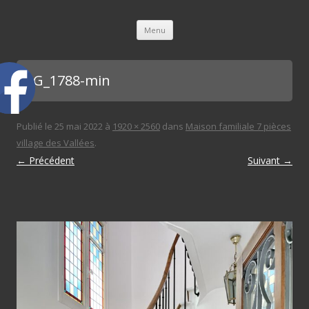
L'immobilière des 3 gares
Aller au contenu principal
Menu
IMG_1788-min
Publié le
25 mai 2022
à
1920 × 2560
dans
Maison familiale 7 pièces
village des Vallées
.
← Précédent
Suivant →