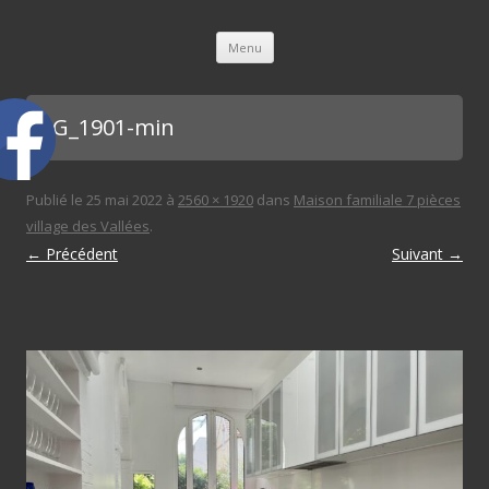
L'immobilière des 3 gares
Aller au contenu principal
Menu
IMG_1901-min
Publié le
25 mai 2022
à
2560 × 1920
dans
Maison familiale 7 pièces
village des Vallées
.
← Précédent
Suivant →