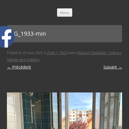
L'immobilière des 3 gares
Aller au contenu principal
Menu
IMG_1933-min
Publié le
25 mai 2022
à
2560 × 1920
dans
Maison familiale 7 pièces
village des Vallées
.
← Précédent
Suivant →