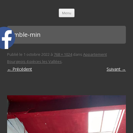
L'immobilière des 3 gares
Aller au contenu principal
Menu
comble-min
Publié le
1 octobre 2022
à
768 × 1024
dans
Appartement
Bourgeois 4 pièces les Vallées
.
← Précédent
Suivant →