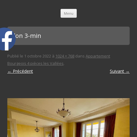
L'immobilière des 3 gares
Aller au contenu principal
Menu
salon 3-min
Publié le
1 octobre 2022
à
1024 × 768
dans
Appartement
Bourgeois 4 pièces les Vallées
.
← Précédent
Suivant →