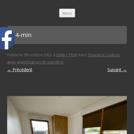
L'immobilière des 3 gares
Aller au contenu principal
Menu
ch 4-min
Publié le
28 octobre 2022
à
2048 × 1536
dans
Spacieux 2 pièces
avec grand balcon de standing
.
← Précédent
Suivant →