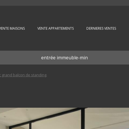
Aller au contenu principal
VENTE MAISONS
VENTE APPARTEMENTS
DERNIERES VENTES
entrée immeuble-min
c grand balcon de standing
.