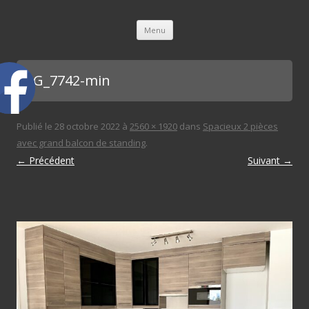
L'immobilière des 3 gares
Aller au contenu principal
Menu
IMG_7742-min
Publié le
28 octobre 2022
à
2560 × 1920
dans
Spacieux 2 pièces
avec grand balcon de standing
.
← Précédent
Suivant →