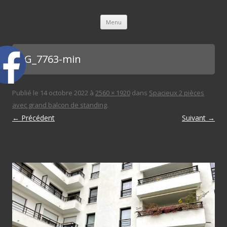
L'immobilière des 3 gares
Aller au contenu principal
Menu
IMG_7763-min
Publié le
14 octobre 2022
à
2560 × 1920
dans
Spacieux 2 pièces
avec grand balcon de standing
.
← Précédent
Suivant →