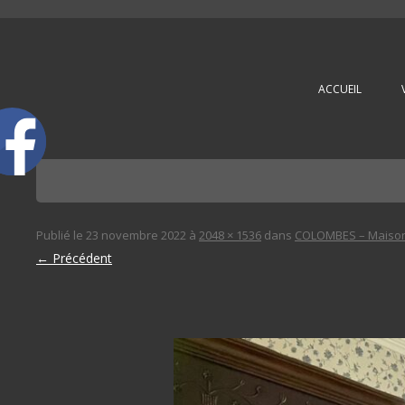
L'immobilière des 3 gares
ACCUEIL
Publié le
23 novembre 2022
à
2048 × 1536
dans
COLOMBES – Maison 
← Précédent