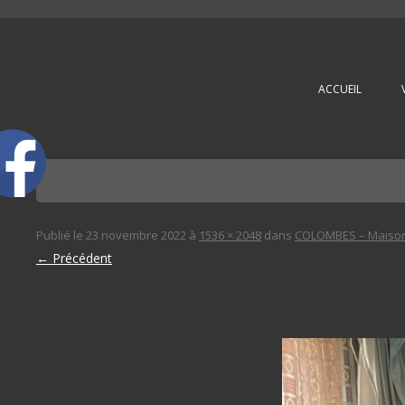
L'immobilière des 3 gares
ACCUEIL
Publié le
23 novembre 2022
à
1536 × 2048
dans
COLOMBES – Maison 
← Précédent