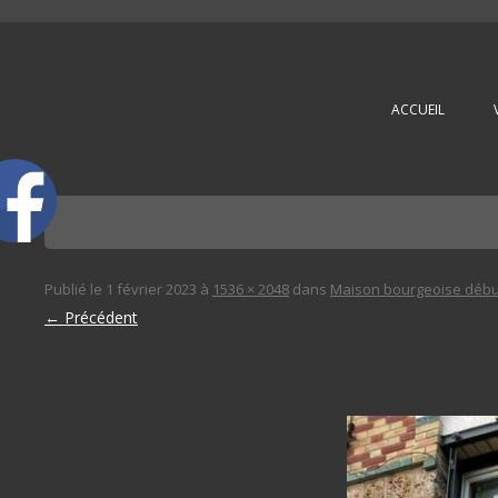
L'immobilière des 3 gares
ACCUEIL
Publié le
1 février 2023
à
1536 × 2048
dans
Maison bourgeoise débu
← Précédent