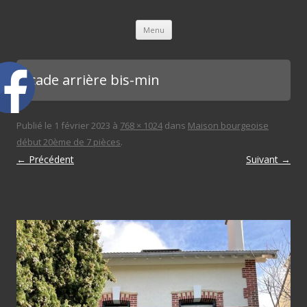
L'immobilière des 3 gares
Aller au contenu principal
Menu
façade arrière bis-min
Publié le
1 février 2023
à
768 × 1024
dans
Maison bourgeoise
début 20ème de 7 pièces
.
← Précédent
Suivant →