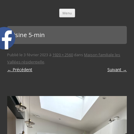
L'immobilière des 3 gares
Aller au contenu principal
Menu
cuisine 5-min
Publié le
3 février 2023
à
1920 × 2560
dans
Maison familiale les
Vallées résidentielle
.
← Précédent
Suivant →