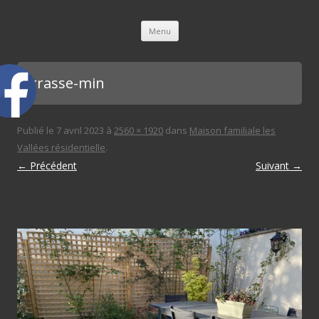
L'immobilière des 3 gares
Aller au contenu principal
Menu
terrasse-min
Publié le
7 avril 2023
à
2560 × 1920
dans
Maison familiale les
Vallées résidentielle
.
← Précédent
Suivant →