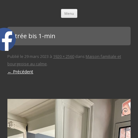
L'immobilière des 3 gares
Aller au contenu principal
Menu
entrée bis 1-min
Publié le
29 mars 2023
à
1920 × 2560
dans
Maison familiale et
bourgeoise au calme
.
← Précédent