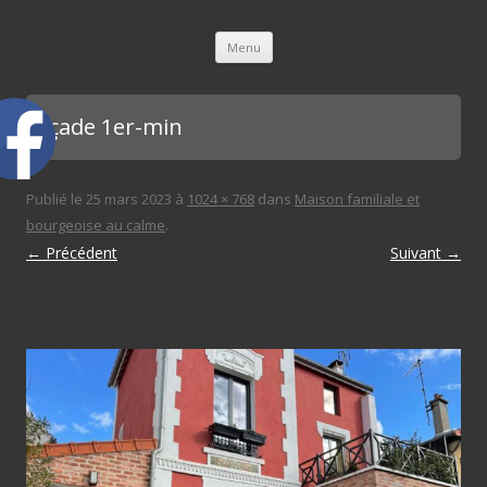
L'immobilière des 3 gares
Aller au contenu principal
Menu
Façade 1er-min
Publié le
25 mars 2023
à
1024 × 768
dans
Maison familiale et
bourgeoise au calme
.
← Précédent
Suivant →