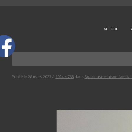
L'immobilière des 3 gares
ACCUEIL
Publié le
28 mars 2023
à
1024 × 768
dans
Spacieuse maison familial