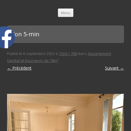
L'immobilière des 3 gares
Aller au contenu principal
Menu
salon 5-min
Publié le
6 septembre 2023
à
1024 × 768
dans
Appartement
familial et bourgeois de 78m²
.
← Précédent
Suivant →