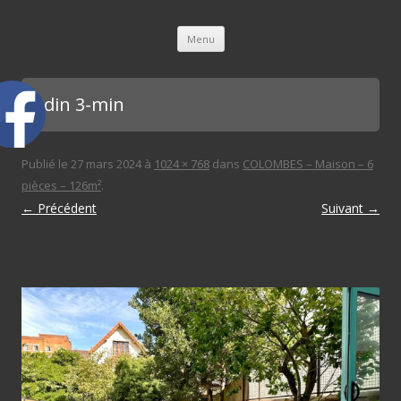
L'immobilière des 3 gares
Aller au contenu principal
Menu
jardin 3-min
Publié le
27 mars 2024
à
1024 × 768
dans
COLOMBES – Maison – 6
pièces – 126m²
.
← Précédent
Suivant →