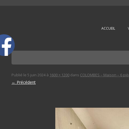
L'immobilière des 3 gares
ACCUEIL
Publié le
5 juin 2024
à
1600 × 1200
dans
COLOMBES – Maison – 6 piè
← Précédent