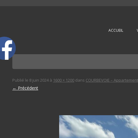
L'immobilière des 3 gares
ACCUEIL
Publié le
8 juin 2024
à
1600 × 1200
dans
COURBEVOIE – Appartement 
← Précédent