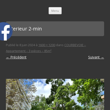
L'immobilière des 3 gares
Aller au contenu principal
Menu
exterieur 2-min
Publié le
8 juin 2024
à
1600 × 1200
dans
COURBEVOIE –
Appartement – 3 pièces – 85m²
.
← Précédent
Suivant →