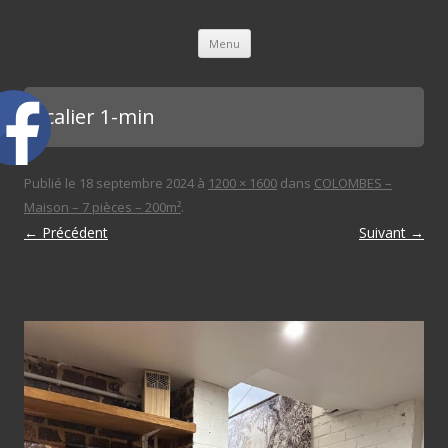
L'immobilière des 3 gares
Aller au contenu principal
Menu
escalier 1-min
Publié le
18 septembre 2024
à
1200 × 1600
dans
COLOMBES –
Maison – 7 pièces – 200m²
.
← Précédent
Suivant →