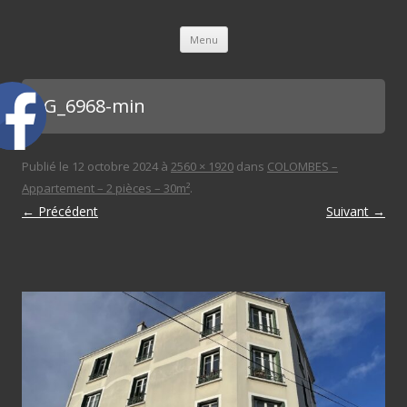
L'immobilière des 3 gares
Aller au contenu principal
Menu
IMG_6968-min
Publié le
12 octobre 2024
à
2560 × 1920
dans
COLOMBES –
Appartement – 2 pièces – 30m²
.
← Précédent
Suivant →