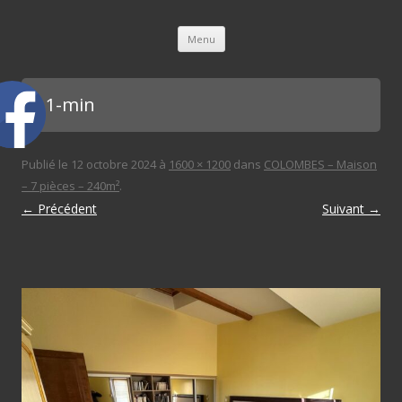
L'immobilière des 3 gares
Aller au contenu principal
Menu
ch 1-min
Publié le
12 octobre 2024
à
1600 × 1200
dans
COLOMBES – Maison
– 7 pièces – 240m²
.
← Précédent
Suivant →