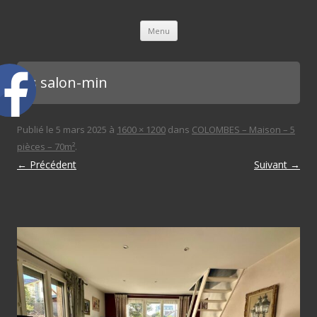
L'immobilière des 3 gares
Aller au contenu principal
Menu
bis salon-min
Publié le
5 mars 2025
à
1600 × 1200
dans
COLOMBES – Maison – 5
pièces – 70m²
.
← Précédent
Suivant →