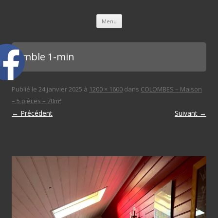
L'immobilière des 3 gares
Aller au contenu principal
Menu
comble 1-min
Publié le
24 janvier 2025
à
1200 × 1600
dans
COLOMBES – Maison
– 5 pièces – 70m²
.
← Précédent
Suivant →