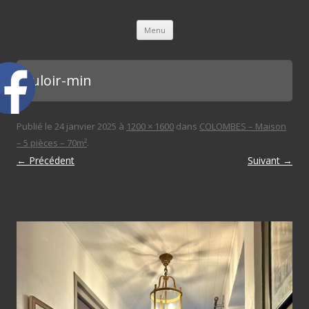
L'immobilière des 3 gares
Aller au contenu principal
Menu
couloir-min
Publié le
24 janvier 2025
à
1200 × 1600
dans
COLOMBES – Maison
– 5 pièces – 70m²
.
← Précédent
Suivant →