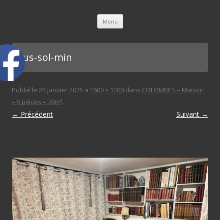
L'immobilière des 3 gares
Aller au contenu principal
Menu
sous-sol-min
Publié le
24 janvier 2025
à
1600 × 1200
dans
COLOMBES – Maison
– 5 pièces – 70m²
.
← Précédent
Suivant →