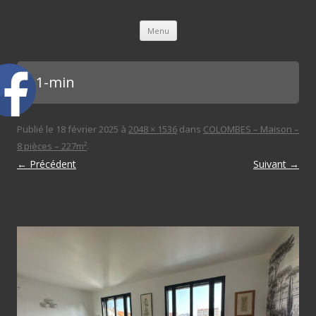
L'immobilière des 3 gares
Aller au contenu principal
Menu
ch 1-min
Publié le
18 février 2025
à
2048 × 1536
dans
COLOMBES – Maison –
8 pièces – 227m²
.
← Précédent
Suivant →