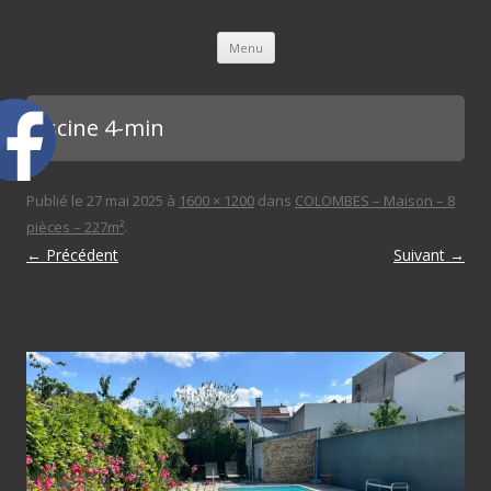
L'immobilière des 3 gares
Aller au contenu principal
Menu
piscine 4-min
Publié le
27 mai 2025
à
1600 × 1200
dans
COLOMBES – Maison – 8
pièces – 227m²
.
← Précédent
Suivant →