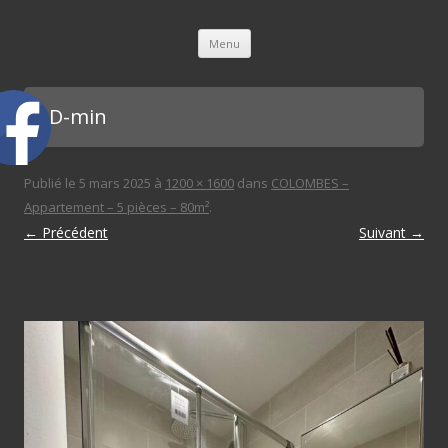
L'immobilière des 3 gares
Aller au contenu principal
Menu
SDD-min
Publié le
5 mars 2025
à
1200 × 1600
dans
COLOMBES –
Appartement – 5 pièces – 80m²
.
← Précédent
Suivant →