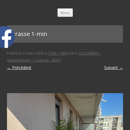
L'immobilière des 3 gares
Aller au contenu principal
Menu
terrasse 1-min
Publié le
5 mars 2025
à
1200 × 1600
dans
COLOMBES –
Appartement – 5 pièces – 80m²
.
← Précédent
Suivant →